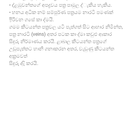
• ද්‍ළඹුවන්තගේ අපද්‍රවය පත්‍ර පාමුල ද්‍ැකිය හැකිය.
• හනය අධික නම් සම්පුර්ණ පත්‍රයම නාරටි පමණක්
ඉිරිවන ගසේ කා ද්‍මයි.
ගමම කීටයන්ත පත්‍රවල යටි පැත්ගත් සිට ආහාර නිමින්ත,
පත්‍ර නාරටි (veins) අතර පටක කා ද්‍මා කවුළු ආකාර
සිදුරු නිර්මාණය කරයි. ළාබාල කීටයන්ත පත්‍රගේ
උඩුපැත්තට හානි ගනාකරන අතර, වැඩුණු කීටයන්ත
අක්‍රමවත්
සිදුරු ඇි කරයි.