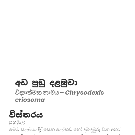
අඩ පුඩු දළඹුවා
විද්‍යාත්මක නාමය –
Chrysodexis
eriosoma
විස්තරය
සුහුඹුලා
මෙම සලබයා දිලිසෙන ලෝකඩ හෝ දම්-දුඹුරු වන අතර