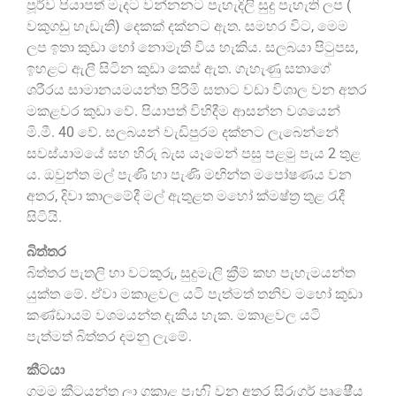
පූර්ව පියාපත් මැදට වන්නනට පැහැදිලි සුදු පැහැති ලප (
වකුගඩු හැඩැති) දෙකක් දක්නට ඇත. සමහර විට, මෙම
ලප ඉතා කුඩා හෝ නොමැති විය හැකිය. සලබයා පිටුපස,
ඉහළට ඇලී සිටින කුඩා කෙස් ඇත. ගැහැණු සතාගේ
ශරීරය සාමානයමයන්ත පිරිමි සතාට වඩා විශාල වන අතර
මකළවර කුඩා වේ. පියාපත් විහිදීම ආසන්න වශයෙන්
මි.මී. 40 වේ. සලබයන් වැඩිපුරම දක්නට ලැබෙන්නේ
සවස්යාමයේ සහ හිරු බැස යෑමෙන් පසු පළමු පැය 2 තුළ
ය. ඔවුන්ත මල් පැණි හා පැණි මඟින්ත මපෝෂණය වන
අතර, දිවා කාලමේදී මල් ඇතුළත මහෝ ක්මෂ්ත්‍ර තුළ රැදී
සිටියි.
බිත්තර
බිත්තර පැතලි හා වටකුරු, සුදුමැලි ක්‍රීම් කහ පැහැමයන්ත
යුක්ත මේ. ඒවා මකාළවල යටි පැත්මත් තනිව මහෝ කුඩා
කණ්ඩායම් වශමයන්ත දැකිය හැක. මකාළවල යටි
පැත්මත් බිත්තර දමනු ලැමේ.
කීටයා
ගමම කීටයන්ත ලා ගකාළ පැහැි වන අතර සිරුගර් පෘෂේීය