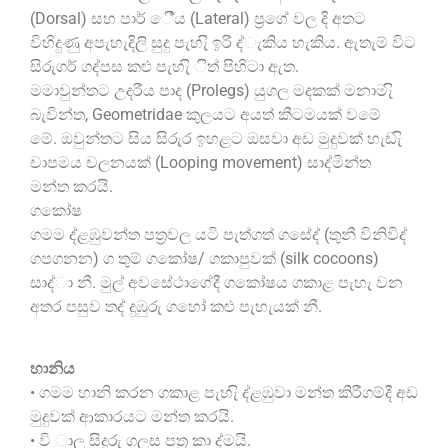
(Dorsal) සහ පාර් ේීය (Lateral) ප්‍රගේ වල දි අතට
විහිදුණු අපැහැදිලි සුදු පැහැි ඉරි ද්‍ැකිය හැකිය. ඇතැම් විට
සිරුගර් ගද්‍පස කළු පැහැි ිත් පිහිටා ඇත.
මමාවුන්තට උදරීය පාද (Prolegs) යුගල මදකක් මනාමැි
බැවින්ත, Geometridae කුලයට අයත් කීටමයක් වමේ
මේ. ඔවුන්තට සිය සිරුර ඉහළට ඔසවා අඩ මුදුවක් හැඩැි
චාපමය චලනයක් (Looping movement) සාද්‍මින්ත
මන්ත කරයි.
ගකෝෂ
ගමම ද්‍ළඹුවන්ත පත්‍රවල යටි පැත්ගත් ගසේද්‍ (තුනී විනිවිද්‍
ගපගනන) ග තුම් ගකෝෂ/ ගකාපුවක් (silk cocoons)
සාද්‍ා නී. මුල් අවසේථාගේදී ගකෝෂය ගකාළ පැහැ වන
අතර පසුව තද්‍ දුඹුරු ගහෝ කළු පැහැයක් නී.
හානිය
• ගමම හානි කරන ගකාළ පැහැි ද්‍ළඹුවා මන්ත කිරීගම්දී අඩ
මුදුවක් ආකාරයට මන්ත කරයි.
• වි ාල සිදුරු ගලස පත්‍ර කා ද්‍මයි.